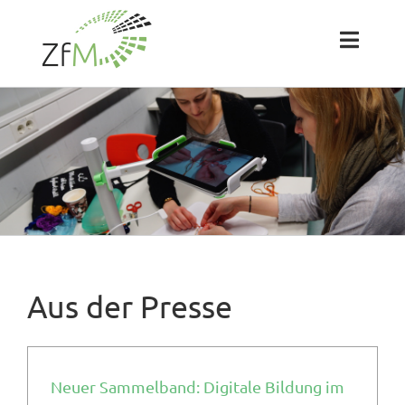
Zum
Inhalt
springen
Toggl
Naviga
Das ZfM
Team
Projekte
Labs
Aus der Presse
Blog
Neuer Sammelband: Digitale Bildung im