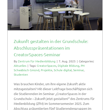
Zukunft gestalten in der Grundschule:
Abschlusspräsentationen im
CreatorSpaces-Seminar
By
Zentrum für Medienbildung
|
7. Aug. 2025
|
Categories:
Aktuelles
|
Tags:
CreatorSpaces
,
Digitale Bildung
,
PH
Schwäbisch Gmünd
,
Projekte
,
Schule digital
,
Seminar
,
Studenten
Was brauchen Kinder, um ihre eigene Zukunft aktiv
mitzugestalten? Mit dieser Leitfrage beschäftigten sich
die Studierenden im Seminar „CreatorSpaces in der
Grundschule – Zukunft jetzt gestalten!“ des Zentrums für
Medienbildung (ZfM) im Sommersemester 2025. Zum
Abschluss präsentierten fünf Studierendengruppen im