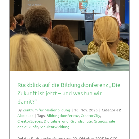
Rückblick auf die Bildungskonferenz „Die
Zukunft ist jetzt – und was tun wir
damit?“
By
Zentrum für Medienbildung
|
16. Nov. 2025
|
Categories:
Aktuelles
|
Tags:
Bildungskonferenz
,
CreatorCity
,
CreatorSpaces
,
Digitalisierung
,
Grundschule
,
Grundschule
der Zukunft
,
Schulentwicklung
Bei der Bildungskonferenz am 23. Oktober 2025 im CCS