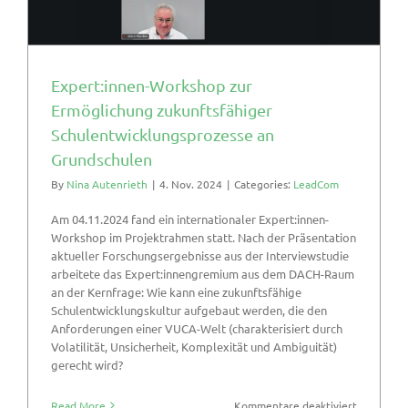
Expert:innen-Workshop zur
Ermöglichung zukunftsfähiger
Schulentwicklungsprozesse an
Grundschulen
By
Nina Autenrieth
|
4. Nov. 2024
|
Categories:
LeadCom
Am 04.11.2024 fand ein internationaler Expert:innen-
Workshop im Projektrahmen statt. Nach der Präsentation
aktueller Forschungsergebnisse aus der Interviewstudie
arbeitete das Expert:innengremium aus dem DACH-Raum
an der Kernfrage: Wie kann eine zukunftsfähige
Schulentwicklungskultur aufgebaut werden, die den
Anforderungen einer VUCA-Welt (charakterisiert durch
Volatilität, Unsicherheit, Komplexität und Ambiguität)
gerecht wird?
für
Read More
Kommentare deaktiviert