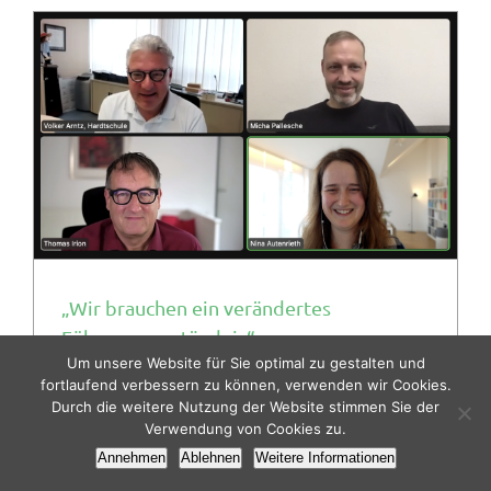
„Wir brauchen ein verändertes
Führungsverständnis“
Um unsere Website für Sie optimal zu gestalten und
By
Zentrum für Medienbildung
|
15. Dez. 2023
|
Categories:
fortlaufend verbessern zu können, verwenden wir Cookies.
Aktuelles
,
LeadCom
|
Tags:
Bildung
,
Digitale Bildung
,
Durch die weitere Nutzung der Website stimmen Sie der
Digitalisierung
,
Führungsverständnis
,
Interview
,
Leadership
Verwendung von Cookies zu.
Die Schulleiter Volker Arntz und Micha Pallesche im
Annehmen
Ablehnen
Weitere Informationen
Inerview über Geteilte Führung an ihren Schulen,