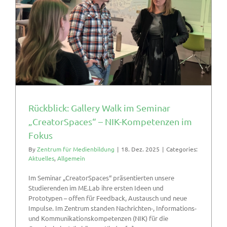
Rückblick: Gallery Walk im Seminar
„CreatorSpaces“ – NIK-Kompetenzen im
Fokus
By
Zentrum für Medienbildung
|
18. Dez. 2025
|
Categories:
Aktuelles
,
Allgemein
Im Seminar „CreatorSpaces“ präsentierten unsere
Studierenden im ME.Lab ihre ersten Ideen und
Prototypen – offen für Feedback, Austausch und neue
Impulse. Im Zentrum standen Nachrichten-, Informations-
und Kommunikationskompetenzen (NIK) für die