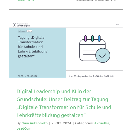
Expert:in
Workshop
zur
Ermöglich
zukunftsf
Schulentw
an
Grundschu
Digital Leadership und KI in der
Grundschule: Unser Beitrag zur Tagung
„Digitale Transformation für Schule und
Lehrkräftebildung gestalten“
By
Nina Autenrieth
|
7. Okt. 2024
|
Categories:
Aktuelles
,
LeadCom