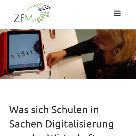
Zum
Inhalt
springen
Toggl
Naviga
Das ZfM
Team
Projekte
Labs
Was sich Schulen in
Blog
Sachen Digitalisierung