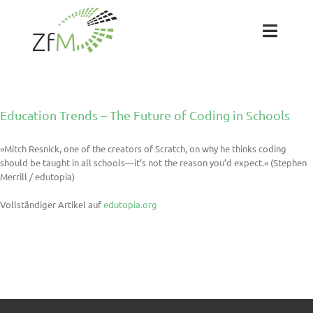
Zum
Inhalt
springen
Toggl
Naviga
Das ZfM
Education Trends – The Future of Coding in Schools
Team
»Mitch Resnick, one of the creators of Scratch, on why he thinks coding
should be taught in all schools—it’s not the reason you’d expect.« (Stephen
Projekte
Merrill / edutopia)
Vollständiger Artikel auf
edutopia.org
Labs
Blog