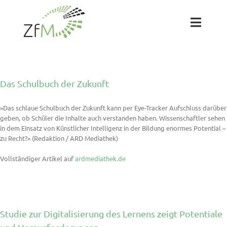
Zum
Inhalt
springen
Toggl
Naviga
Das ZfM
Das Schulbuch der Zukunft
Team
»Das schlaue Schulbuch der Zukunft kann per Eye-Tracker Aufschluss darüber
geben, ob Schüler die Inhalte auch verstanden haben. Wissenschaftler sehen
Projekte
in dem Einsatz von Künstlicher Intelligenz in der Bildung enormes Potential –
zu Recht?« (Redaktion / ARD Mediathek)
Labs
Vollständiger Artikel auf
ardmediathek.de
Blog
Studie zur Digitalisierung des Lernens zeigt Potentiale