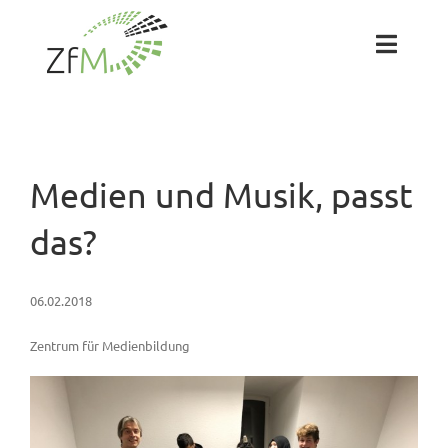
Zum
Inhalt
springen
Toggl
Naviga
Das ZfM
Team
Medien und Musik, passt
das?
Projekte
06.02.2018
Labs
Zentrum für Medienbildung
Blog