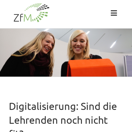
Zum
Inhalt
springen
Toggl
Naviga
Das ZfM
Team
Projekte
Labs
Digitalisierung: Sind die
Blog
Lehrenden noch nicht