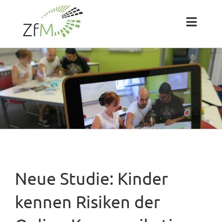
Zum
Inhalt
springen
Toggl
Naviga
Das ZfM
Team
Projekte
Labs
Neue Studie: Kinder
Blog
kennen Risiken der