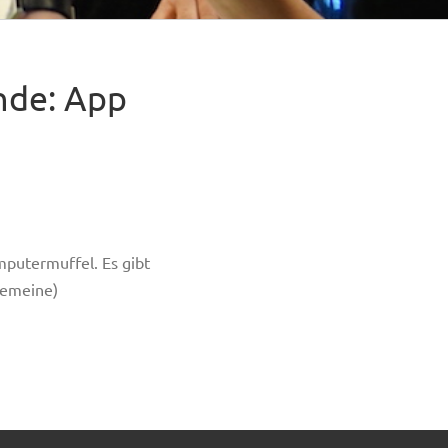
unde: App
mputermuffel. Es gibt
lgemeine)