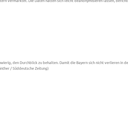
rn vermarktet. Die Daten hätten sich leicht deanonymisieren lassen, beric
wierig, den Durchblick zu behalten. Damit die Bayern sich nicht verlieren in d
nther / Süddeutsche Zeitung)