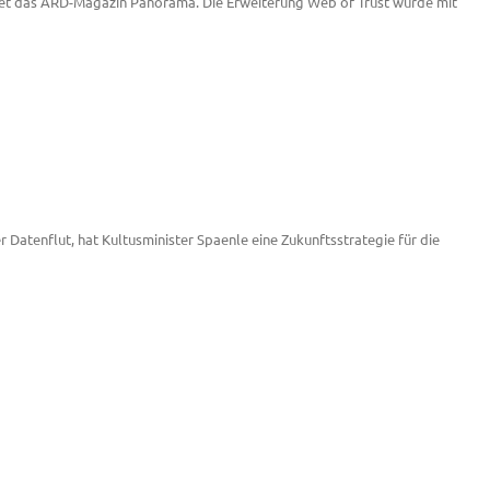
htet das ARD-Magazin Panorama. Die Erweiterung Web of Trust wurde mit
er Datenflut, hat Kultusminister Spaenle eine Zukunftsstrategie für die