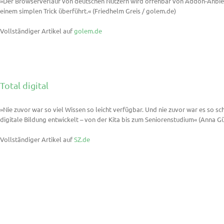
»Der Browserverlauf von deutschen Nutzern wird offenbar von Addon-Anbiete
einem simplen Trick überführt.« (Friedhelm Greis / golem.de)
Vollständiger Artikel auf
golem.de
Total digital
»Nie zuvor war so viel Wissen so leicht verfügbar. Und nie zuvor war es so sch
digitale Bildung entwickelt – von der Kita bis zum Seniorenstudium« (
Anna Gü
Vollständiger Artikel auf
SZ.de