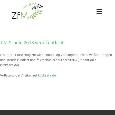
Zum
Inhalt
springen
Toggl
Naviga
Das ZfM
JIM-Studie 2018 veröffentlicht
Team
»20 Jahre Forschung zur Mediennutzung von Jugendlichen. Veränderungen
und Trends fundiert und faktenbasiert aufbereitet.« (Redaktion /
Projekte
klicksafe.de)
Vollständiger Artikel auf
klicksafe.de
Labs
Blog