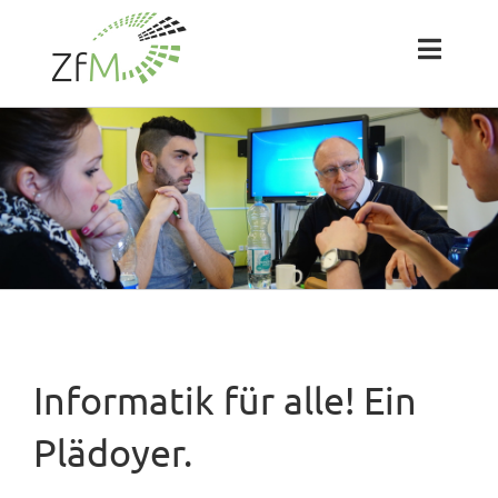
Zum
Inhalt
springen
Toggl
Naviga
Das ZfM
Team
Projekte
Labs
Informatik für alle! Ein
Blog
Plädoyer.