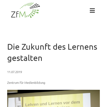
Zum
Inhalt
springen
Toggl
Naviga
Das ZfM
Team
Die Zukunft des Lernens
gestalten
Projekte
11.07.2019
Labs
Zentrum für Medienbildung
Blog