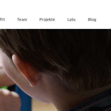
ZfM
Team
Projekte
Labs
Blog