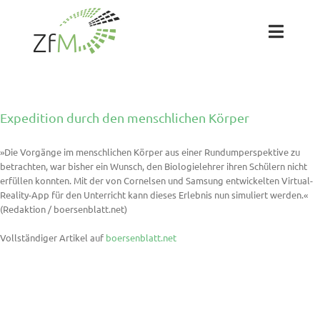
Zum
Inhalt
springen
Toggl
Naviga
Das ZfM
Expedition durch den menschlichen Körper
Team
»Die Vorgänge im menschlichen Körper aus einer Rundumperspektive zu
betrachten, war bisher ein Wunsch, den Biologielehrer ihren Schülern nicht
Projekte
erfüllen konnten. Mit der von Cornelsen und Samsung entwickelten Virtual-
Reality-App für den Unterricht kann dieses Erlebnis nun simuliert werden.«
(Redaktion / boersenblatt.net)
Labs
Vollständiger Artikel auf
boersenblatt.net
Blog