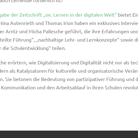
be der Zeitschrift „on. Lernen in der digitalen Welt“
bietet Ei
Nina Autenrieth und Thomas Irion haben ein exklusives Intervi
ker Arntz und Micha Pallesche geführt, die ihre Erfahrungen un
eilte Führung“, „nachhaltige Lehr- und Lernkonzepte“ sowie d
ür die Schulentwicklung“ teilen.
he erörtern, wie Digitalisierung und Digitalität nicht nur als te
rn als Katalysatoren für kulturelle und organisatorische Verä
n. Sie betonen die Bedeutung von partizipativer Führung und d
ie Kommunikation und den Arbeitsablauf in ihren Schulen revolu