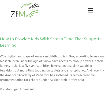
Zum
Inhalt
springen
Toggl
Naviga
Das ZfM
How to Provide Kids With Screen Time That Supports
Team
Learning
»The digital landscape of American childhood is in flux, according to surveys:
Projekte
Most children under the age of 8 now have access to mobile devices in their
homes. In the last five years, children have spent less time watching
television, but more time tapping on tablets and smartphones. And recently
Labs
the American Academy of Pediatrics has softened its zero-screentime
recommendation for children under 2.« (Deborah Farmer Kris)
Blog
Vollständiger Artikel auf