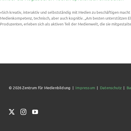
»Sich kreativ, interaktiv und selbstständig mit Medien zu beschäftigen mach
Medienkompetenz, technisch, aber auch kognitiv. „Am besten unterstützen E
Produzenten, erleben sich als aktiven Teil der Medienwelt, die sie mitgestal
© 2026 Zentrum für Medienbildung |
Impressum
|
Datenschutz
|
Ba