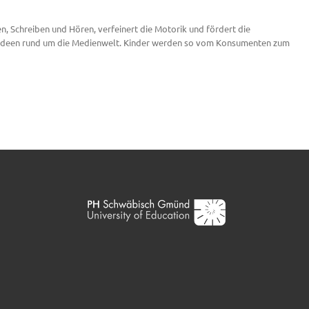
n, Schreiben und Hören, verfeinert die Motorik und fördert die
en Ideen rund um die Medienwelt. Kinder werden so vom Konsumenten zum