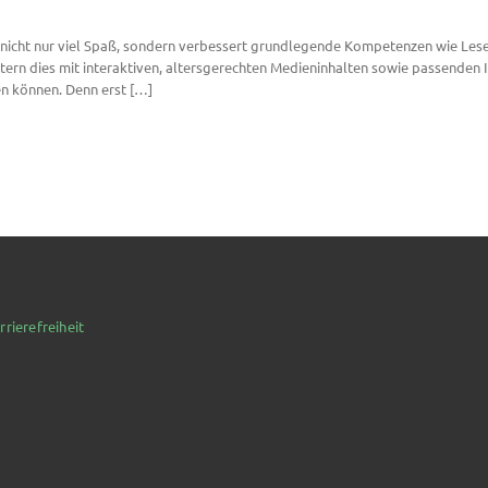
t nicht nur viel Spaß, sondern verbessert grundlegende Kompetenzen wie Lese
ltern dies mit interaktiven, altersgerechten Medieninhalten sowie passend
ten können. Denn erst […]
rrierefreiheit