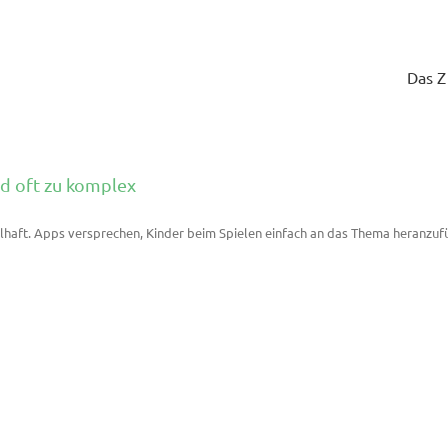
Das 
nd oft zu komplex
elhaft. Apps versprechen, Kinder beim Spielen einfach an das Thema heranzufü