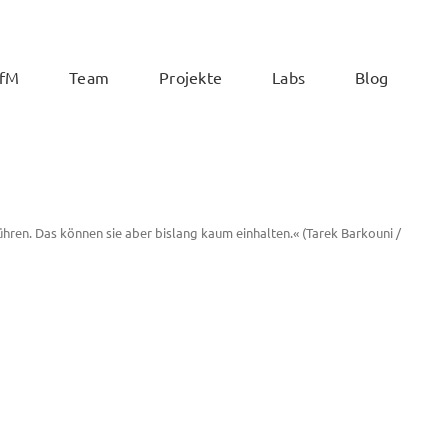
ZfM
Team
Projekte
Labs
Blog
hren. Das können sie aber bislang kaum einhalten.« (Tarek Barkouni /