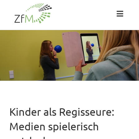
Zum
Inhalt
springen
Toggl
Naviga
Das ZfM
Team
Projekte
Labs
Kinder als Regisseure:
Blog
Medien spielerisch