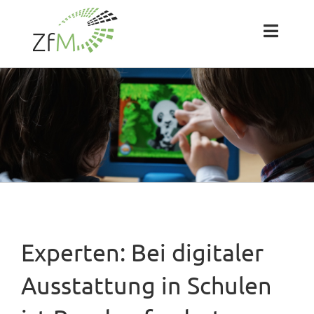
Zum
Inhalt
springen
Toggl
Naviga
Das ZfM
Team
Projekte
Labs
Experten: Bei digitaler
Blog
Ausstattung in Schulen