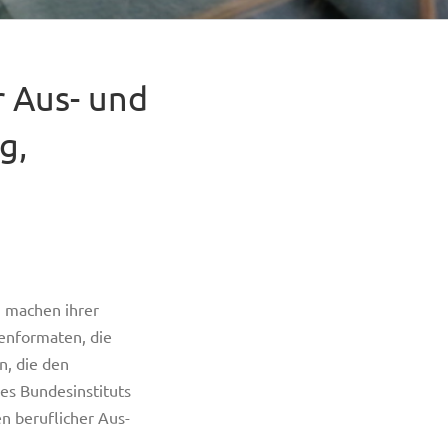
r Aus- und
g,
n machen ihrer
ienformaten, die
, die den
des Bundesinstituts
n beruflicher Aus-