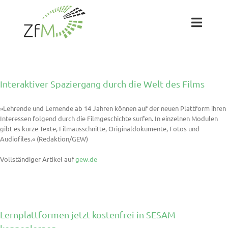
Zum
Inhalt
springen
Toggl
Naviga
Das ZfM
Interaktiver Spaziergang durch die Welt des Films
Team
»Lehrende und Lernende ab 14 Jahren können auf der neuen Plattform ihren
Interessen folgend durch die Filmgeschichte surfen. In einzelnen Modulen
Projekte
gibt es kurze Texte, Filmausschnitte, Originaldokumente, Fotos und
Audiofiles.« (Redaktion/GEW)
Labs
Vollständiger Artikel auf
gew.de
Blog
Lernplattformen jetzt kostenfrei in SESAM