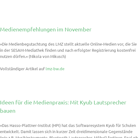
Medienempfehlungen im November
»Die Medienbegutachtung des LMZ stellt aktuelle Online-Medien vor, die Sie
in der SESAM-Mediathek finden und nach erfolgter Registrierung kostenfrei
nutzen dürfen.« (Nikola von Mikusch)
Vollständiger Artikel auf
lmz-bw.de
Ideen für die Medienpraxis: Mit Kyub Lautsprecher
bauen
»Das Hasso-Plattner-Institut (HPI) hat das Softwaresystem Kyub für Schulen
entwickelt. Damit lassen sich in kurzer Zeit dreidimensionale Gegenstände
(wie z.B. Musikinstrumente, Bluetooth-Lautsprecher, Möbel) fertigen. Egal ob