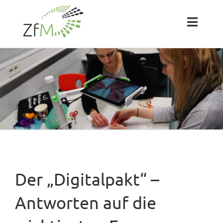
Zum
Inhalt
springen
Toggl
Naviga
Das ZfM
Team
Projekte
Labs
Der „Digitalpakt“ –
Blog
Antworten auf die