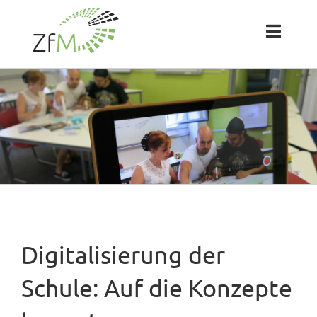
Zum
Inhalt
springen
Toggl
Naviga
Das ZfM
Team
Projekte
Labs
Digitalisierung der
Blog
Schule: Auf die Konzepte