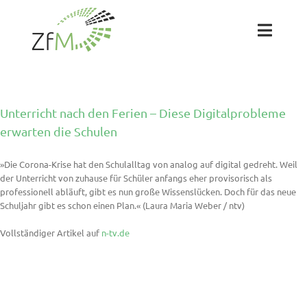
Zum
Inhalt
springen
Toggl
Naviga
Das ZfM
Unterricht nach den Ferien – Diese Digitalprobleme
Team
erwarten die Schulen
»Die Corona-Krise hat den Schulalltag von analog auf digital gedreht. Weil
Projekte
der Unterricht von zuhause für Schüler anfangs eher provisorisch als
professionell abläuft, gibt es nun große Wissenslücken. Doch für das neue
Schuljahr gibt es schon einen Plan.« (Laura Maria Weber / ntv)
Labs
Vollständiger Artikel auf
n-tv.de
Blog