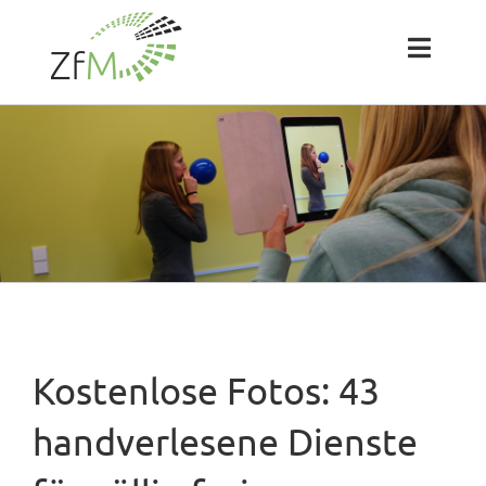
Zum
Inhalt
springen
Toggl
Naviga
Das ZfM
Team
Projekte
Labs
Kostenlose Fotos: 43
Blog
handverlesene Dienste