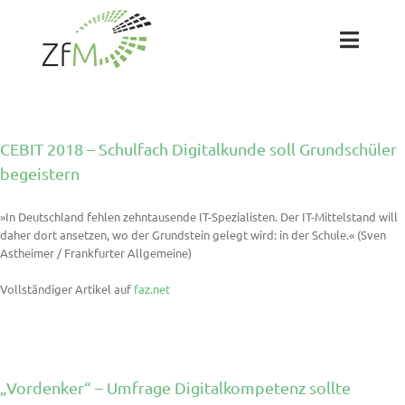
Zum
Inhalt
springen
Toggl
Naviga
Das ZfM
CEBIT 2018 – Schulfach Digitalkunde soll Grundschüler
Team
begeistern
»In Deutschland fehlen zehntausende IT-Spezialisten. Der IT-Mittelstand will
Projekte
daher dort ansetzen, wo der Grundstein gelegt wird: in der Schule.« (Sven
Astheimer / Frankfurter Allgemeine)
Labs
Vollständiger Artikel auf
faz.net
Blog
„Vordenker“ – Umfrage Digitalkompetenz sollte