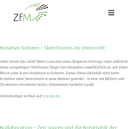
Zum
Inhalt
springen
Toggl
Naviga
Das ZfM
Kreative Notizen – Sketchnotes im Unterricht
Team
»Wer kennt das nicht? Beim Lauschen eines längeren Vortrags oder während
eines ausgiebigen Telefonats fängt man bisweilen unwillkürlich an, auf einen
Projekte
Block oder in ein Notizbuch zu kritzeln. Genau diese Aktivität wird beim
Erstellen einer Sketchnote in neue Bahnen gelenkt – in eine mit Bildern und
Strukturen versehene Notiz.« (Madeleine Hankele-Gauß)
Labs
Vollständiger Artikel auf
lmz-bw.de
Blog
Kollaboration – Zeit sparen und die Kreativität der