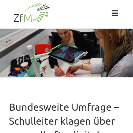
Zum
Inhalt
springen
Toggl
Naviga
Das ZfM
Team
Projekte
Labs
Bundesweite Umfrage –
Blog
Schulleiter klagen über