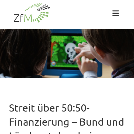
Zum
Inhalt
springen
Toggl
Naviga
Das ZfM
Team
Projekte
Labs
Streit über 50:50-
Blog
Finanzierung – Bund und