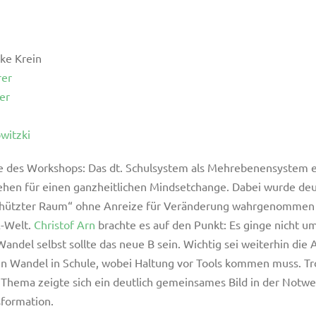
ike Krein
rer
er
owitzki
e des Workshops: Das dt. Schulsystem als Mehrebenensystem e
hen für einen ganzheitlichen Mindsetchange. Dabei wurde deut
schützter Raum“ ohne Anreize für Veränderung wahrgenommen w
-Welt.
Christof Arn
brachte es auf den Punkt: Es ginge nicht 
Wandel selbst sollte das neue B sein. Wichtig sei weiterhin di
 Wandel in Schule, wobei Haltung vor Tools kommen muss. Tro
 Thema zeigte sich ein deutlich gemeinsames Bild in der Notwe
sformation.