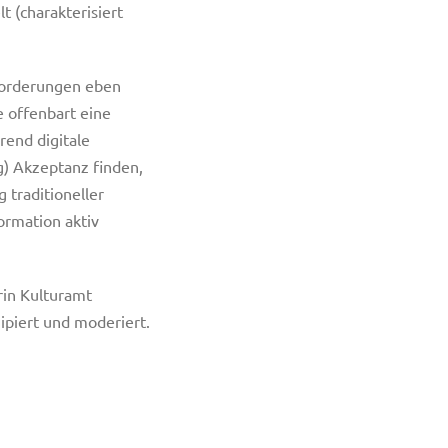
 (charakterisiert
forderungen eben
 offenbart eine
end digitale
g) Akzeptanz finden,
 traditioneller
ormation aktiv
erin Kulturamt
ipiert und moderiert.