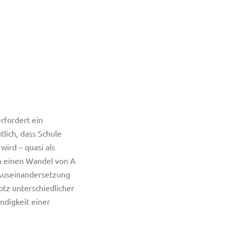
rfordert ein
lich, dass Schule
ird – quasi als
um einen Wandel von A
e Auseinandersetzung
tz unterschiedlicher
ndigkeit einer