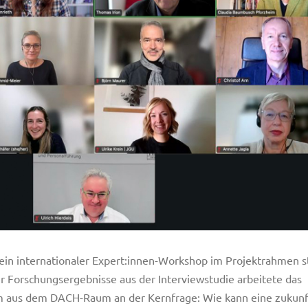
in internationaler Expert:innen-Workshop im Projektrahmen st
er Forschungsergebnisse aus der Interviewstudie arbeitete das
 aus dem DACH-Raum an der Kernfrage: Wie kann eine zukunf