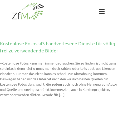
Zum
Inhalt
springen
Toggl
Naviga
Das ZfM
Kostenlose Fotos: 43 handverlesene Dienste für völlig
Team
frei zu verwendende Bilder
»Kostenlose Fotos kann man immer gebrauchen. Sie zu finden, ist nicht ganz
Projekte
so einfach, denn häufig muss man doch zahlen, oder teils abstruse Lizenzen
einhalten. Tut man das nicht, kann es schnell zur Abmahnung kommen.
Deswegen haben wir das Internet nach den wirklich besten Quellen für
Labs
kostenlose Fotos durchsucht, die zudem auch noch ohne Nennung von Autor
und Quelle und uneingeschränkt kommerziell, auch in Kundenprojekten,
verwendet werden dürfen. Gerade für […]
Blog