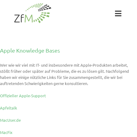
Zum
Inhalt
springen
Toggl
Naviga
Das ZfM
Apple Knowledge Bases
Team
Wer wie wir viel mit IT- und insbesondere mit Apple-Produkten arbeitet,
stößt früher oder später auf Probleme, die es zu lösen gilt. Nachfolgend
Projekte
haben wir einige nützliche Links für Sie zusammengestellt, die wir bei
auftretenden Schwierigkeiten gerne konsultieren.
Labs
Offizieller Apple-Support
Apfeltalk
Blog
MacUser.de
MacFix