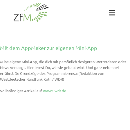
Zum
Inhalt
springen
Toggl
Naviga
Das ZfM
Mit dem AppMaker zur eigenen Mini-App
Team
»Eine eigene Mini-App, die dich mit persönlich designten Wetterdaten oder
News versorgt. Hier lernst Du, wie sie gebaut wird. Und ganz nebenbei
Projekte
erfährst Du Grundzüge des Programmierens.« (Redaktion von
Westdeutscher Rundfunk Köln / WDR)
Labs
Vollständiger Artikel auf
www1.wdr.de
Blog