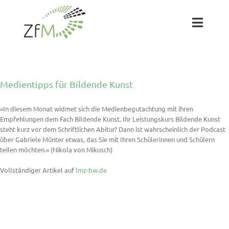
Zum
Inhalt
springen
Toggl
Naviga
Das ZfM
Medientipps für Bildende Kunst
Team
»In diesem Monat widmet sich die Medienbegutachtung mit ihren
Empfehlungen dem Fach Bildende Kunst. Ihr Leistungskurs Bildende Kunst
Projekte
steht kurz vor dem Schriftlichen Abitur? Dann ist wahrscheinlich der Podcast
über Gabriele Münter etwas, das Sie mit Ihren Schülerinnen und Schülern
teilen möchten.« (Nikola von Mikusch)
Labs
Vollständiger Artikel auf
lmz-bw.de
Blog