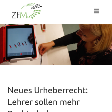
Zum
Inhalt
springen
Toggl
Naviga
Das ZfM
Team
Projekte
Labs
Neues Urheberrecht:
Blog
Lehrer sollen mehr