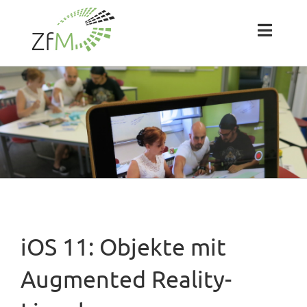
Zum
Inhalt
springen
Toggl
Naviga
Das ZfM
Team
Projekte
Labs
iOS 11: Objekte mit
Blog
Augmented Reality-