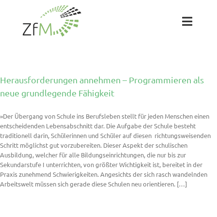
Zum
Inhalt
springen
Toggl
Naviga
Das ZfM
Herausforderungen annehmen – Programmieren als
Team
neue grundlegende Fähigkeit
»Der Übergang von Schule ins Berufsleben stellt für jeden Menschen einen
Projekte
entscheidenden Lebensabschnitt dar. Die Aufgabe der Schule besteht
traditionell darin, Schülerinnen und Schüler auf diesen richtungsweisenden
Schritt möglichst gut vorzubereiten. Dieser Aspekt der schulischen
Labs
Ausbildung, welcher für alle Bildungseinrichtungen, die nur bis zur
Sekundarstufe I unterrichten, von größter Wichtigkeit ist, bereitet in der
Praxis zunehmend Schwierigkeiten. Angesichts der sich rasch wandelnden
Blog
Arbeitswelt müssen sich gerade diese Schulen neu orientieren. […]