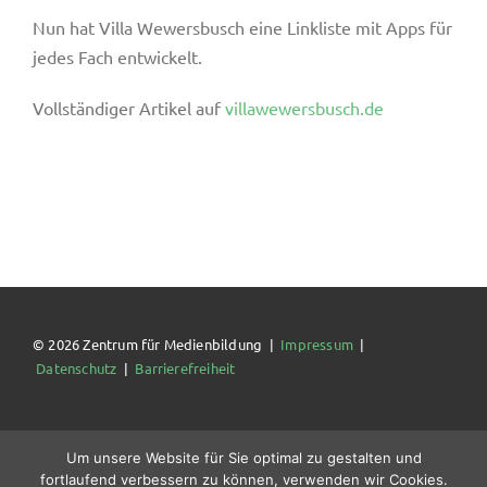
Nun hat Villa Wewersbusch eine Linkliste mit Apps für
jedes Fach entwickelt.
Vollständiger Artikel auf
villawewersbusch.de
© 2026 Zentrum für Medienbildung |
Impressum
|
Datenschutz
|
Barrierefreiheit
Um unsere Website für Sie optimal zu gestalten und
fortlaufend verbessern zu können, verwenden wir Cookies.