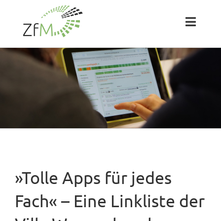
Zum
Inhalt
springen
Toggl
Naviga
Das ZfM
Team
Projekte
Labs
»Tolle Apps für jedes
Blog
Fach« – Eine Linkliste der