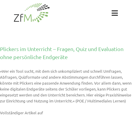
Zum
Inhalt
springen
Toggl
Naviga
Das ZfM
Plickers im Unterricht – Fragen, Quiz und Evaluation
Team
ohne persönliche Endgeräte
»Wer ein Tool sucht, mit dem sich unkompliziert und schnell Umfragen,
Projekte
Abfragen, Quizformate und andere Abstimmungen durchführen lassen,
könnte mit Plickers eine passende Anwendung finden. Vor allem dann, wenn
keine digitalen Endgeräte seitens der Schüler vorliegen, kann Plickers gut
Labs
eingesetzt werden und den Unterricht bereichern. Hier einige Praxishinweise
zur Einrichtung und Nutzung im Unterricht.« (POE / Multimediales Lernen)
Blog
Vollständiger Artikel auf