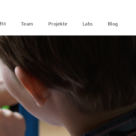
ZfM
Team
Projekte
Labs
Blog