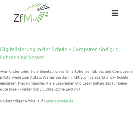
Zum
Inhalt
springen
Toggl
Naviga
Das ZfM
Digitalisierung in der Schule – Computer sind gut,
Team
Lehrer sind besser
»Für Kinder gehört die Benutzung von Smartphones, Tablets und Computern
Projekte
mittlerweile zum Alltag. Warum sie dann nicht auch verstärkt in der Schule
einsetzen, fragen manche. Viele Leserinnen und Leser halten das für keine
gute Idee.« (Redaktion / Süddeutsche Zeitung)
Labs
Vollständiger Artikel auf
sueddeutsche.de
Blog