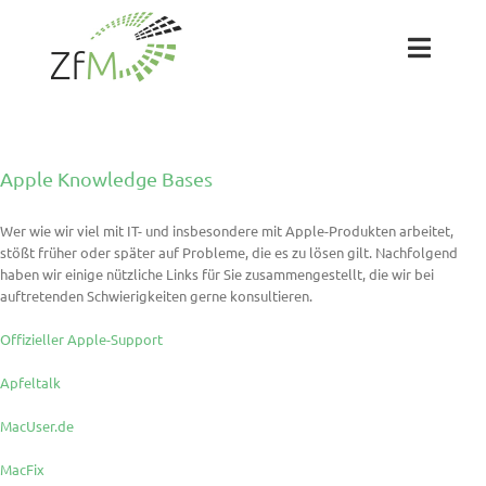
Zum
Inhalt
springen
Toggl
Naviga
Das ZfM
Apple Knowledge Bases
Team
Wer wie wir viel mit IT- und insbesondere mit Apple-Produkten arbeitet,
stößt früher oder später auf Probleme, die es zu lösen gilt. Nachfolgend
Projekte
haben wir einige nützliche Links für Sie zusammengestellt, die wir bei
auftretenden Schwierigkeiten gerne konsultieren.
Labs
Offizieller Apple-Support
Apfeltalk
Blog
MacUser.de
MacFix