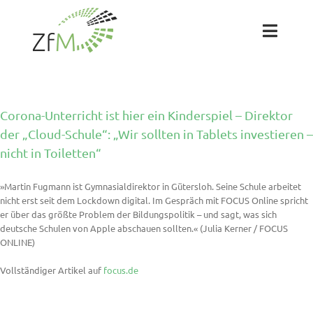
Zum
Inhalt
springen
Toggl
Naviga
Das ZfM
Corona-Unterricht ist hier ein Kinderspiel – Direktor
Team
der „Cloud-Schule“: „Wir sollten in Tablets investieren –
nicht in Toiletten“
Projekte
»Martin Fugmann ist Gymnasialdirektor in Gütersloh. Seine Schule arbeitet
nicht erst seit dem Lockdown digital. Im Gespräch mit FOCUS Online spricht
Labs
er über das größte Problem der Bildungspolitik – und sagt, was sich
deutsche Schulen von Apple abschauen sollten.« (Julia Kerner / FOCUS
ONLINE)
Blog
Vollständiger Artikel auf
focus.de