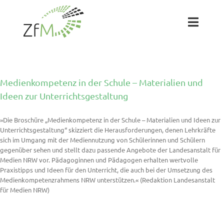
Zum
Inhalt
springen
Toggl
Naviga
Das ZfM
Medienkompetenz in der Schule – Materialien und
Team
Ideen zur Unterrichtsgestaltung
»Die Broschüre „Medienkompetenz in der Schule – Materialien und Ideen zur
Projekte
Unterrichtsgestaltung“ skizziert die Herausforderungen, denen Lehrkräfte
sich im Umgang mit der Mediennutzung von Schülerinnen und Schülern
gegenüber sehen und stellt dazu passende Angebote der Landesanstalt für
Labs
Medien NRW vor. Pädagoginnen und Pädagogen erhalten wertvolle
Praxistipps und Ideen für den Unterricht, die auch bei der Umsetzung des
Medienkompetenzrahmens NRW unterstützen.« (Redaktion Landesanstalt
Blog
für Medien NRW)