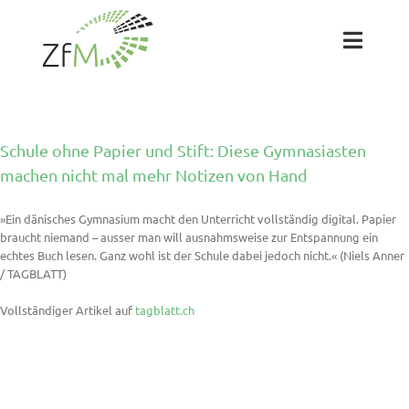
Zum
Inhalt
springen
Toggl
Naviga
Das ZfM
Schule ohne Papier und Stift: Diese Gymnasiasten
Team
machen nicht mal mehr Notizen von Hand
»Ein dänisches Gymnasium macht den Unterricht vollständig digital. Papier
Projekte
braucht niemand – ausser man will ausnahmsweise zur Entspannung ein
echtes Buch lesen. Ganz wohl ist der Schule dabei jedoch nicht.« (Niels Anner
/ TAGBLATT)
Labs
Vollständiger Artikel auf
tagblatt.ch
Blog